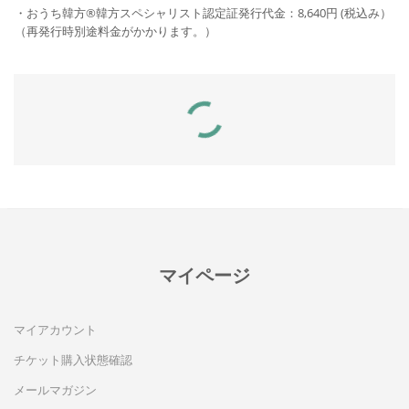
・おうち韓方®韓方スペシャリスト認定証発行代金：8,640円 (税込み）
（再発行時別途料金がかかります。）
関連製品
マイページ
マイアカウント
おうち韓方®アドバイザー認定
証発行
チケット購入状態確認
¥
5,000
メールマガジン
税別