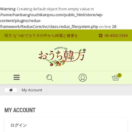
Warning
: Creating default object from empty value in
/home/hanbang/ouchikanpou.com/public_html/store/wp-
content/plugins/redux-
framework/ReduxCore/inc/class.redux_filesystem.php
on line
28
韓方 なつめでカラダの中から綺麗と健康を
06-4302-5364
My Account
MY ACCOUNT
ログイン